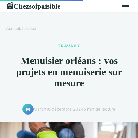
Chezsoipaisible
📰
Accueil
›
Travaux
TRAVAUX
Menuisier orléans : vos
projets en menuiserie sur
mesure
Martin
16 décembre 2024
5 min de lecture
M