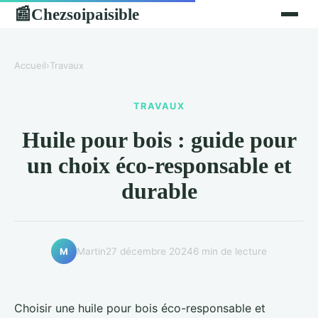
Chezsoipaisible
📰
Accueil
›
Travaux
TRAVAUX
Huile pour bois : guide pour
un choix éco-responsable et
durable
Martin
27 décembre 2024
6 min de lecture
M
Choisir une huile pour bois éco-responsable et