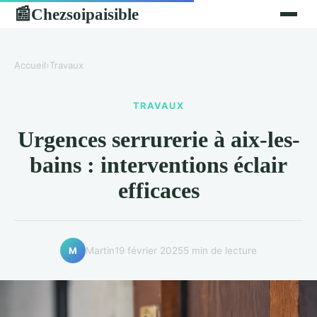
Chezsoipaisible
📰
Accueil
›
Travaux
TRAVAUX
Urgences serrurerie à aix-les-
bains : interventions éclair
efficaces
Martin
19 février 2025
5 min de lecture
M