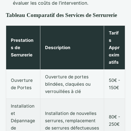
évaluer les coûts de l’intervention.
Tableau Comparatif des Services de Serrurerie
Tarif
Prestation
s
s de
Description
Appr
Serrurerie
oxim
atifs
Ouverture de portes
Ouverture
50€ -
blindées, claquées ou
de Portes
150€
verrouillées à clé
Installation
et
Installation de nouvelles
80€ -
Dépannage
serrures, remplacement
250€
de
de serrures défectueuses