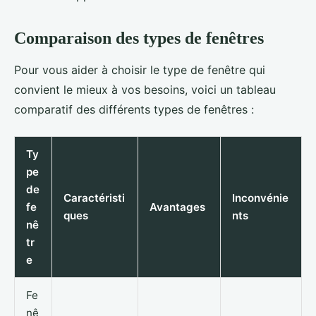
Comparaison des types de fenêtres
Pour vous aider à choisir le type de fenêtre qui
convient le mieux à vos besoins, voici un tableau
comparatif des différents types de fenêtres :
Ty
pe
de
Caractéristi
Inconvénie
fe
Avantages
ques
nts
nê
tr
e
Fe
nê