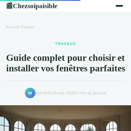
Chezsoipaisible
📰
Accueil
›
Travaux
TRAVAUX
Guide complet pour choisir et
installer vos fenêtres parfaites
Martin
19 février 2025
7 min de lecture
M