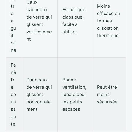
Deux
tr
Moins
panneaux
Esthétique
e
efficace en
de verre qui
classique,
à
termes
glissent
facile à
gu
d'isolation
verticaleme
utiliser
ill
thermique
nt
oti
ne
Fe
nê
tr
Panneaux
Bonne
e
de verre qui
ventilation,
Peut être
co
glissent
idéale pour
moins
uli
horizontale
les petits
sécurisée
ss
ment
espaces
an
te