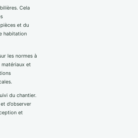
ilières. Cela
es
 pièces et du
ne habitation
sur les normes à
s matériaux et
tions
cales.
ivi du chantier.
 et d’observer
nception et