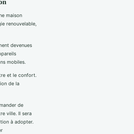
on
une maison
gie renouvelable,
ement devenues
ppareils
ns mobiles.
re et le confort.
ion de la
emander de
 ville. Il sera
tion à adopter.
er