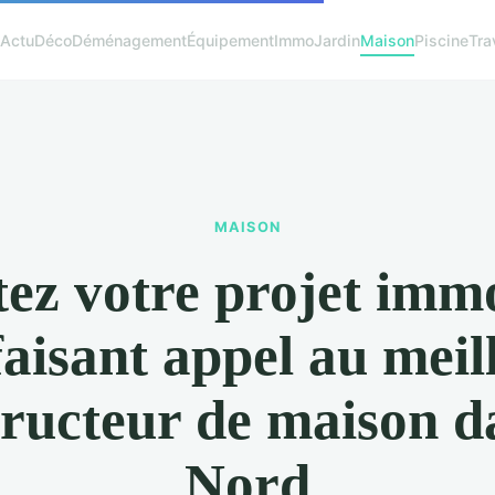
Actu
Déco
Déménagement
Équipement
Immo
Jardin
Maison
Piscine
Tra
MAISON
tez votre projet imm
faisant appel au meil
ructeur de maison d
Nord