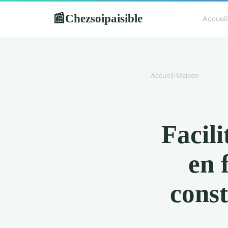
Chezsoipaisible
📰
Accueil
Accueil
›
Maison
Facili
en 
const