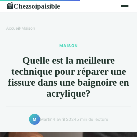
Chezsoipaisible
📰
Accueil
›
Maison
MAISON
Quelle est la meilleure
technique pour réparer une
fissure dans une baignoire en
acrylique?
Martin
4 avril 2024
5 min de lecture
M