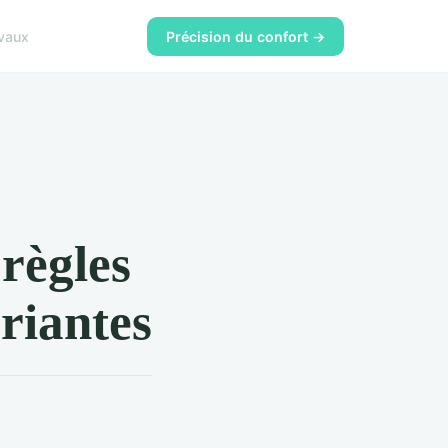
vaux
Précision du confort →
 règles
ariantes