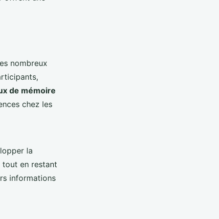
ses nombreux
rticipants,
ux de mémoire
ences chez les
lopper la
 tout en restant
urs informations