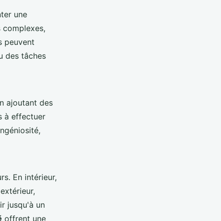
nter une
us complexes,
s peuvent
 des tâches
en ajoutant des
 à effectuer
ingéniosité,
s. En intérieur,
extérieur,
r jusqu'à un
é
offrent une