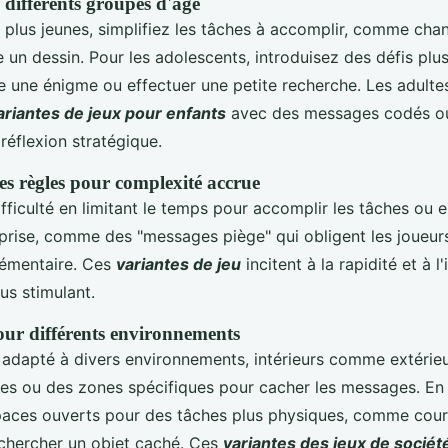
 différents groupes d'âge
 plus jeunes, simplifiez les tâches à accomplir, comme cha
 un dessin. Pour les adolescents, introduisez des défis pl
une énigme ou effectuer une petite recherche. Les adulte
ariantes de jeux pour enfants
avec des messages codés ou
réflexion stratégique.
es règles pour complexité accrue
ficulté en limitant le temps pour accomplir les tâches ou 
prise, comme des "messages piège" qui obligent les joueurs
lémentaire. Ces
variantes de jeu
incitent à la rapidité et à l'
lus stimulant.
ur différents environnements
 adapté à divers environnements, intérieurs comme extérieur
èces ou des zones spécifiques pour cacher les messages. En 
paces ouverts pour des tâches plus physiques, comme couri
 chercher un objet caché. Ces
variantes des jeux de sociét