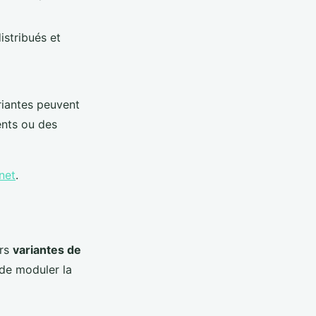
istribués et
ariantes peuvent
ents ou des
net
.
urs
variantes de
de moduler la