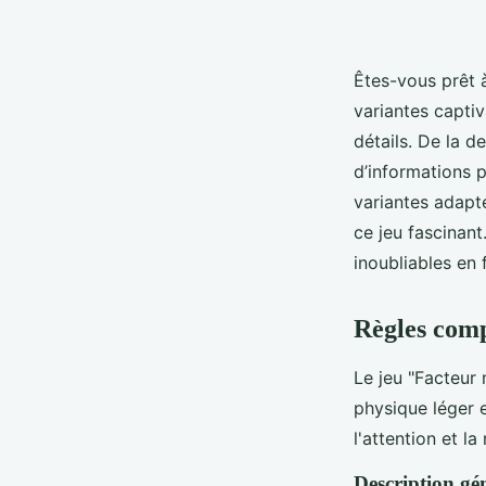
Êtes-vous prêt 
variantes capti
détails. De la d
d’informations p
variantes adapté
ce jeu fascinan
inoubliables en 
Règles comp
Le jeu "Facteur
physique léger e
l'attention et l
Description gé