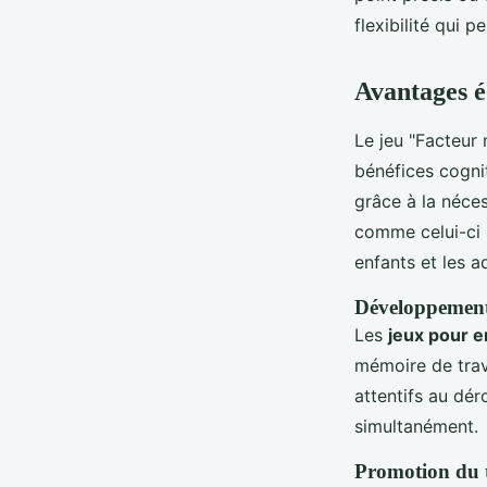
flexibilité qui 
Avantages éd
Le jeu "Facteur 
bénéfices cognit
grâce à la néces
comme celui-ci 
enfants et les a
Développement 
Les
jeux pour e
mémoire de trava
attentifs au dér
simultanément.
Promotion du t