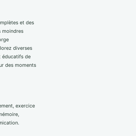
omplètes et des
s moindres
orge
plorez diverses
t éducatifs de
pour des moments
ement, exercice
 mémoire,
nication.