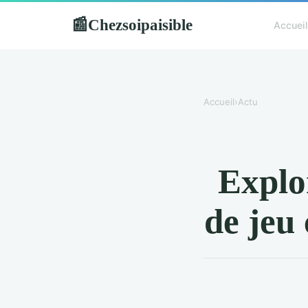
Chezsoipaisible
📰
Accueil
Accueil
›
Actu
Explor
de jeu 