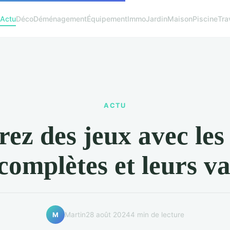
Actu
Déco
Déménagement
Équipement
Immo
Jardin
Maison
Piscine
Tra
ACTU
ez des jeux avec les
complètes et leurs v
Martin
28 août 2024
4 min de lecture
M