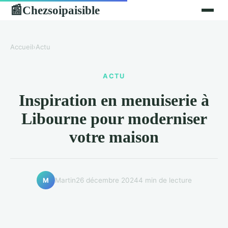
Chezsoipaisible
📰
Accueil
›
Actu
ACTU
Inspiration en menuiserie à
Libourne pour moderniser
votre maison
Martin
26 décembre 2024
4 min de lecture
M