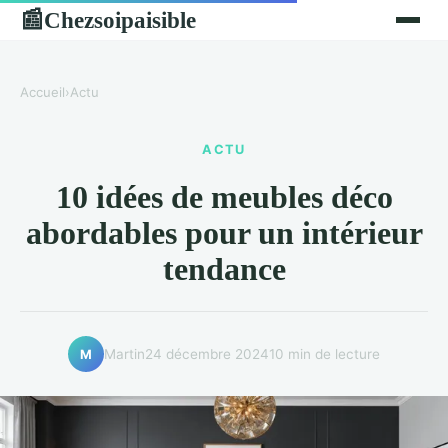
Chezsoipaisible
📰
Accueil
›
Actu
ACTU
10 idées de meubles déco
abordables pour un intérieur
tendance
Martin
24 décembre 2024
10 min de lecture
M