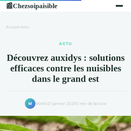
Chezsoipaisible
📰
Accueil
›
Actu
ACTU
Découvrez auxidys : solutions
efficaces contre les nuisibles
dans le grand est
Martin
21 janvier 2025
5 min de lecture
M