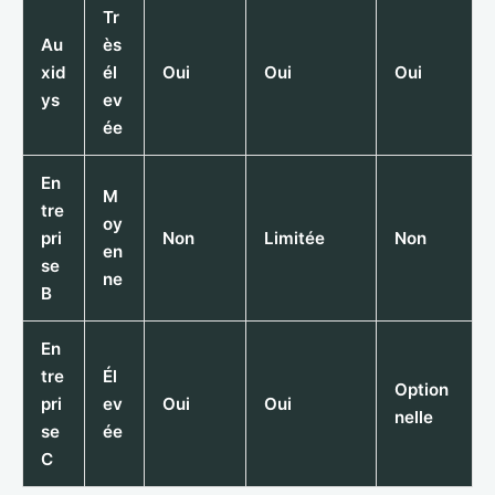
Tr
Au
ès
xid
él
Oui
Oui
Oui
ys
ev
ée
En
M
tre
oy
pri
Non
Limitée
Non
en
se
ne
B
En
tre
Él
Option
pri
ev
Oui
Oui
nelle
se
ée
C