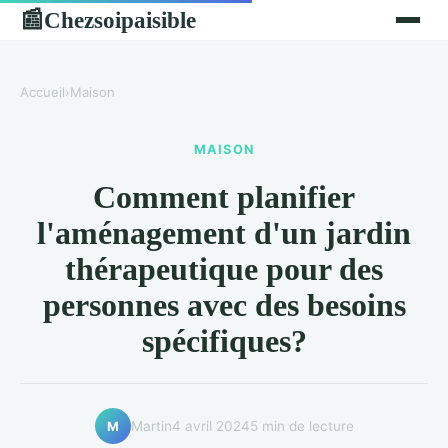
Chezsoipaisible
📰
Accueil
›
Maison
MAISON
Comment planifier
l'aménagement d'un jardin
thérapeutique pour des
personnes avec des besoins
spécifiques?
Martin
4 avril 2024
5 min de lecture
M