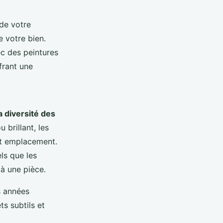
 de votre
e votre bien.
ec des peintures
frant une
a diversité des
 brillant, les
et emplacement.
els que les
 à une pièce.
s années
s subtils et