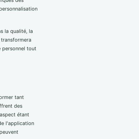
fiques des
 personnalisation
 la qualité, la
i transformera
e personnel tout
ormer tant
offrent des
 aspect étant
e l'application
 peuvent