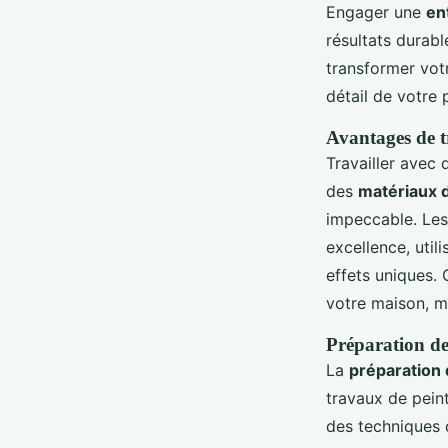
Engager une
en
résultats durab
transformer votr
détail de votre p
Avantages de tr
Travailler avec
des
matériaux d
impeccable. Les
excellence, util
effets uniques.
votre maison, m
Préparation des
La
préparation 
travaux de pein
des techniques d