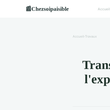
Chezsoipaisible
📰
Accueil
Accueil
›
Travaux
Tran
l'ex