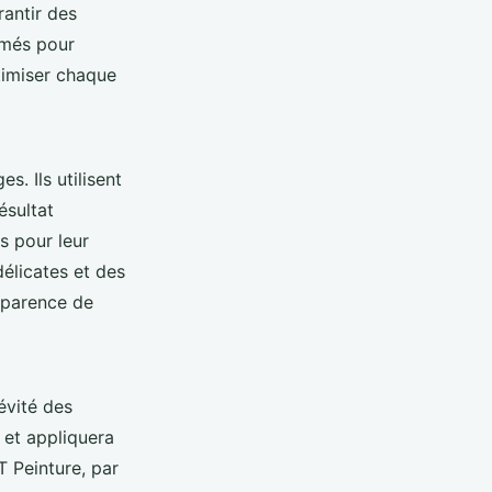
rantir des
rmés pour
timiser chaque
. Ils utilisent
ésultat
s pour leur
délicates et des
pparence de
évité des
 et appliquera
T Peinture, par