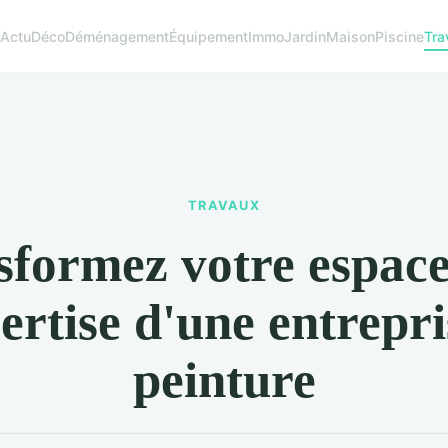
Actu
Déco
Déménagement
Équipement
Immo
Jardin
Maison
Piscine
Tra
TRAVAUX
sformez votre espace
pertise d'une entrepri
peinture