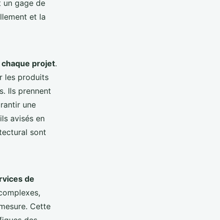
t un gage de
llement et la
e chaque projet
.
r les produits
. Ils prennent
rantir une
ils avisés en
itectural sont
rvices de
 complexes,
 mesure. Cette