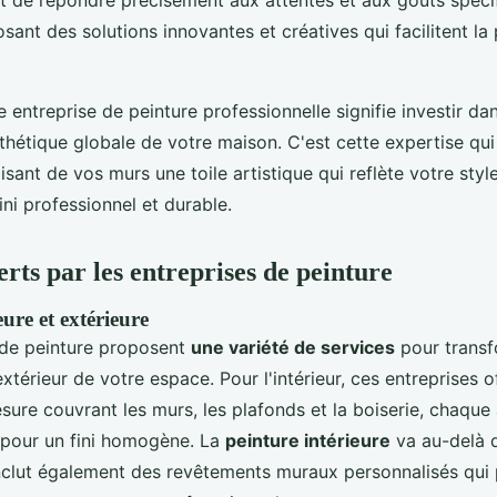
met de répondre précisément aux attentes et aux goûts spéci
osant des solutions innovantes et créatives qui facilitent la
e entreprise de peinture professionnelle signifie investir dans
esthétique globale de votre maison. C'est cette expertise qu
isant de vos murs une toile artistique qui reflète votre styl
ini professionnel et durable.
erts par les entreprises de peinture
eure et extérieure
 de peinture proposent
une variété de services
pour transf
'extérieur de votre espace. Pour l'intérieur, ces entreprises 
sure couvrant les murs, les plafonds et la boiserie, chaque
n pour un fini homogène. La
peinture intérieure
va au-delà d
 inclut également des revêtements muraux personnalisés qui