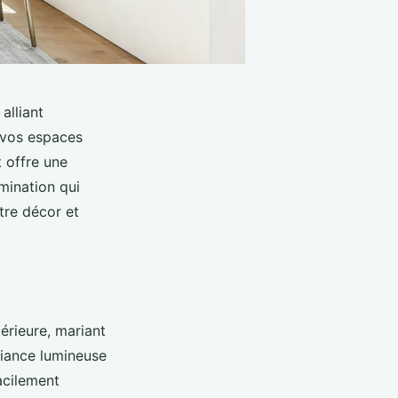
alliant
e vos espaces
t offre une
umination qui
tre décor et
érieure, mariant
biance lumineuse
acilement