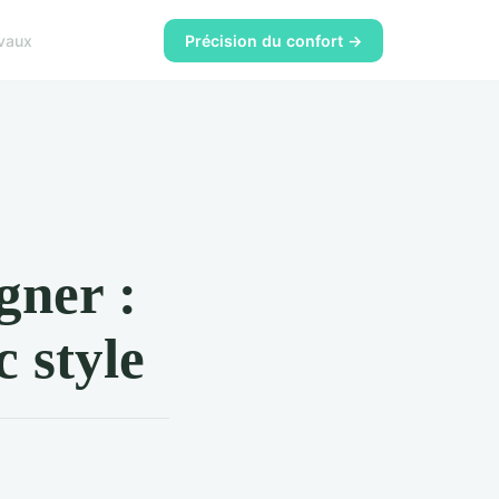
vaux
Précision du confort →
gner :
c style