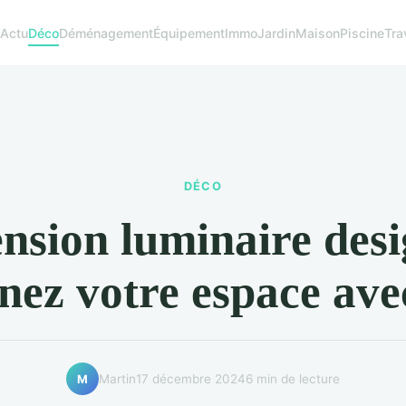
Actu
Déco
Déménagement
Équipement
Immo
Jardin
Maison
Piscine
Tra
DÉCO
nsion luminaire desi
nez votre espace ave
Martin
17 décembre 2024
6 min de lecture
M