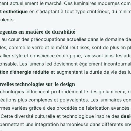
inent actuellement le marché. Ces luminaires modernes com
et esthétique
en s'adaptant à tout type d'intérieur, du minim
ulents.
gentes en matière de durabilité
st au cœur des préoccupations actuelles dans le domaine de 
és, comme le verre et le métal réutilisés, sont de plus en p
’allier style et conscience écologique, ravissant ainsi les ad
onsable. Les lumens led deviennent également incontournab
on d'énergie réduite
et augmentant la durée de vie des lu
elles technologies sur le design
echnologies influencent profondément le design lumineux, 
réations plus complexes et polyvalentes. Les luminaires c
rmes variées grâce à des procédés de fabrication avancé
 Cette diversité culturelle et technologique inspire des
desi
 permettant une intégration harmonieuse dans différents e