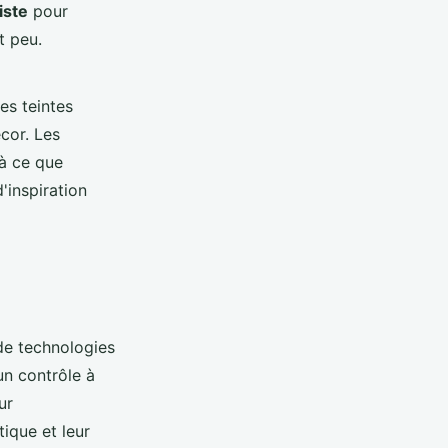
iste
pour
 peu.
es teintes
cor. Les
 à ce que
'inspiration
 de technologies
un contrôle à
ur
ique et leur