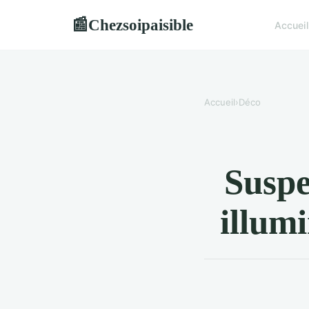
Chezsoipaisible
📰
Accueil
Accueil
›
Déco
Suspe
illumi