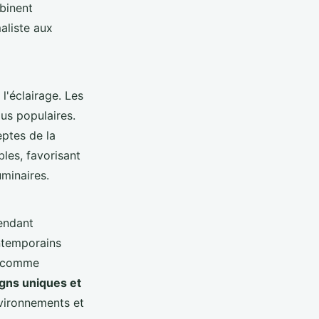
binent
aliste aux
l'éclairage. Les
lus populaires.
eptes de la
les, favorisant
minaires.
rendant
ontemporains
s comme
gns uniques et
nvironnements et