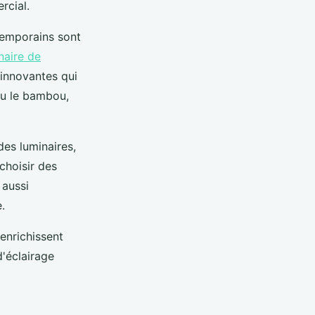
rcial.
temporains sont
naire de
 innovantes qui
ou le bambou,
des luminaires,
 choisir des
 aussi
.
enrichissent
d'éclairage