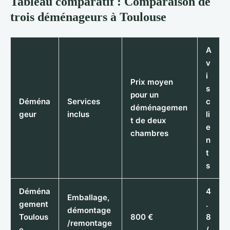
Tableau comparatif : Comparaison de
trois déménageurs à Toulouse
A
v
i
Prix moyen
s
pour un
Déména
Services
c
déménagemen
geur
inclus
li
t de deux
e
chambres
n
t
s
Déména
4
Emballage,
gement
.
démontage
Toulous
800 €
8
/remontage
e
/