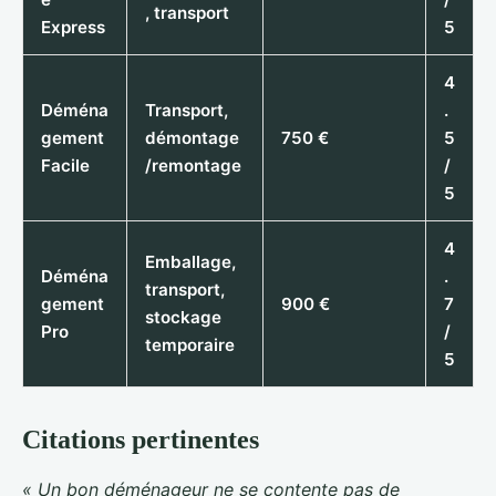
, transport
Express
5
4
Déména
Transport,
.
gement
démontage
750 €
5
Facile
/remontage
/
5
4
Emballage,
Déména
.
transport,
gement
900 €
7
stockage
Pro
/
temporaire
5
Citations pertinentes
« Un bon déménageur ne se contente pas de