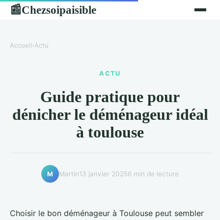
Chezsoipaisible
📰
Accueil
›
Actu
ACTU
Guide pratique pour
dénicher le déménageur idéal
à toulouse
Martin
13 janvier 2025
6 min de lecture
M
Choisir le bon déménageur à Toulouse peut sembler