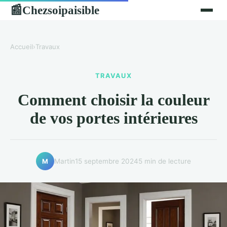
Chezsoipaisible
📰
Accueil
›
Travaux
TRAVAUX
Comment choisir la couleur
de vos portes intérieures
Martin
15 septembre 2024
5 min de lecture
M