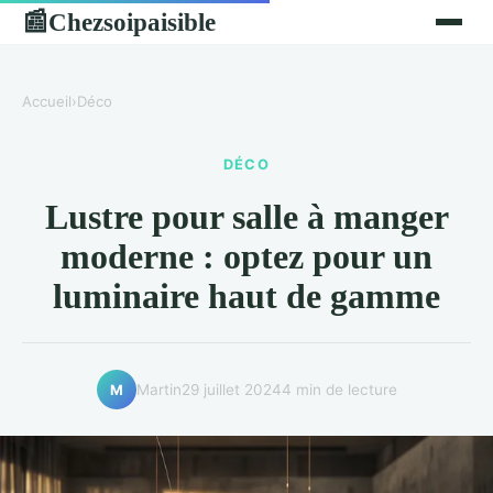
Chezsoipaisible
📰
Accueil
›
Déco
DÉCO
Lustre pour salle à manger
moderne : optez pour un
luminaire haut de gamme
Martin
29 juillet 2024
4 min de lecture
M