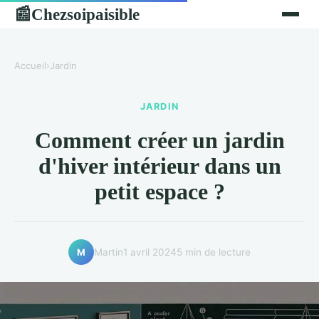
Chezsoipaisible
📰
Accueil
›
Jardin
JARDIN
Comment créer un jardin
d'hiver intérieur dans un
petit espace ?
Martin
1 avril 2024
5 min de lecture
M