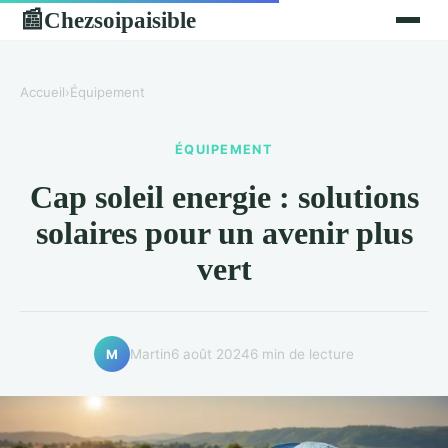
Chezsoipaisible
📰
Accueil
›
Équipement
ÉQUIPEMENT
Cap soleil energie : solutions
solaires pour un avenir plus
vert
Martin
6 août 2024
6 min de lecture
M